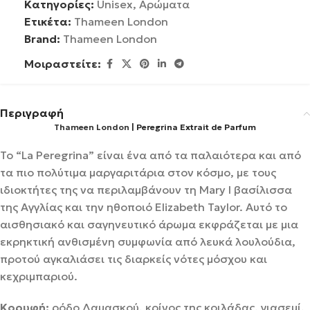
Κατηγορίες:
Unisex
,
Αρώματα
Ετικέτα:
Thameen London
Brand:
Thameen London
Μοιραστείτε:
Περιγραφή
Thameen London
| Peregrina Extrait de Parfum
Το “La Peregrina” είναι ένα από τα παλαιότερα και από
τα πιο πολύτιμα μαργαριτάρια στον κόσμο, με τους
ιδιοκτήτες της να περιλαμβάνουν τη Mary I βασίλισσα
της Αγγλίας και την ηθοποιό Elizabeth Taylor. Αυτό το
αισθησιακό και σαγηνευτικό άρωμα εκφράζεται με μια
εκρηκτική ανθισμένη συμφωνία από λευκά λουλούδια,
προτού αγκαλιάσει τις διαρκείς νότες μόσχου και
κεχριμπαριού.
Κορυφή:
ρόδο Δαμασκού, κρίνος της κοιλάδας, γιασεμί,