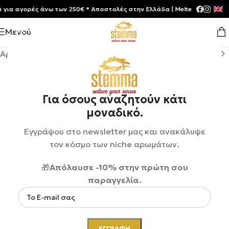
 αγορές άνω των 250€ * Aποστολές στην Ελλάδα | Meltemia Exclusive S
Μενού
Αρχική σελίδα
/
Shop
/
Αρώματα
/
Unisex
Για όσους αναζητούν κάτι
μοναδικό.
Εγγράψου στο newsletter μας και ανακάλυψε
τον κόσμο των niche αρωμάτων.
🎁
Απόλαυσε -10% στην πρώτη σου
παραγγελία.