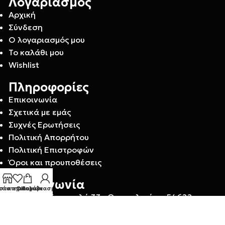
Λογαριασμός
Αρχική
Σύνδεση
Ο λογαριασμός μου
Το καλάθι μου
Wishlist
Πληροφορίες
Επικοινωνία
Σχετικά με εμάς
Συχνές Ερωτήσεις
Πολιτική Απορρήτου
Πολιτική Επιστροφών
Όροι και προυποθέσεις
Επικοινωνία
τάστημα
στα επιθυμιών
Ο λογαριασμός μου
Καλάθι
Προξένου Κορομηλά 33 , Θεσσαλονίκη, 54622
Δείτε τα καταστήματά μας.
+30 2310 243147