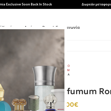
sive Soon Back In Stock
Δωρεάν μεταφορικά για α
ή
Κατάστημα
Αρώματα
Brands
Επικοινωνία
 Sorriso
Profumum Rom
268.00
€