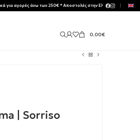
γορές άνω των 250€ * Aποστολές στην Ελλάδα | Meltemia Exclusive 
|
0.00
€
a | Sorriso