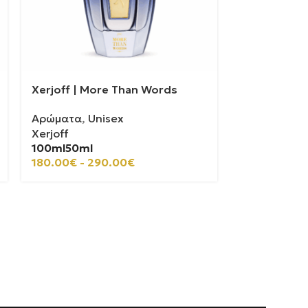
Xerjoff | More Than Words
Casamorati 
Αρώματα
,
Unisex
Αρώματα
,
U
Xerjoff
Casamorati
100ml
50ml
100ml
30ml
180.00
€
-
290.00
€
110.00
€
-
2