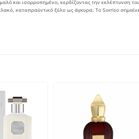
 ομαλό και ισορροπημένο, κερδίζοντας την εκλέπτυνση το
λακό, καταπραϋντικό ξύλο ως άγκυρα. Το Sorriso σημαίν