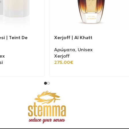
si | Teint De
Xerjoff | Al Khatt
Αρώματα
,
Unisex
ex
Xerjoff
si
275.00
€