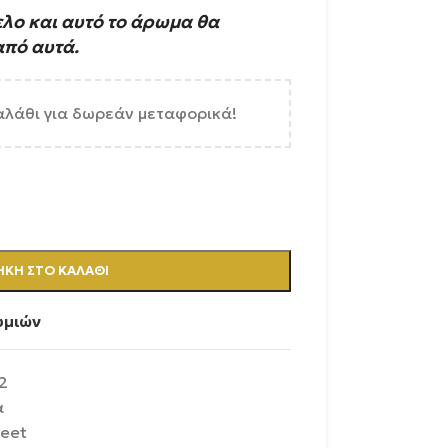
ελο και αυτό το άρωμα θα
από αυτά.
αλάθι για δωρεάν μεταφορικά!
ΚΗ ΣΤΟ ΚΑΛΆΘΙ
υμιών
2
α
eet