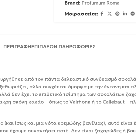
Brand:
Profumum Roma
Μοιραστείτε:
ΠΕΡΙΓΡΑΦΉ
ΕΠΙΠΛΈΟΝ ΠΛΗΡΟΦΟΡΊΕΣ
ουργήθηκε από τον πάντα δελεαστικό συνδυασμό σοκολάτ
 ξεθωριάζει, αλλά συγχέεται όμορφα με την έντονη και 
, αλλά δεν έχει το επιθετικό τσίμπημα των σοκολάτων ζα
ικρη σκόνη κακάο – όπως το Valrhona ή το Callebaut – πλ
 (και ίσως και μια νότα κρεμώδης βανίλιας), αυτό είναι
 που έχουμε συναντήσει ποτέ. Δεν είναι ζαχαρώδες ή βο