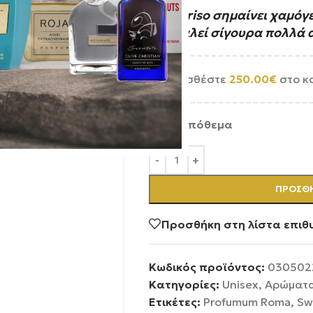
Το Sorriso σημαίνει χαμόγ
προκαλεί σίγουρα πολλά 
Προσθέστε
250.00
€
στο κ
Σε απόθεμα
ΠΡΟΣΘΉ
Προσθήκη στη λίστα επιθ
Κωδικός προϊόντος:
030502
Κατηγορίες:
Unisex
,
Αρώματ
Ετικέτες:
Profumum Roma
,
Sw