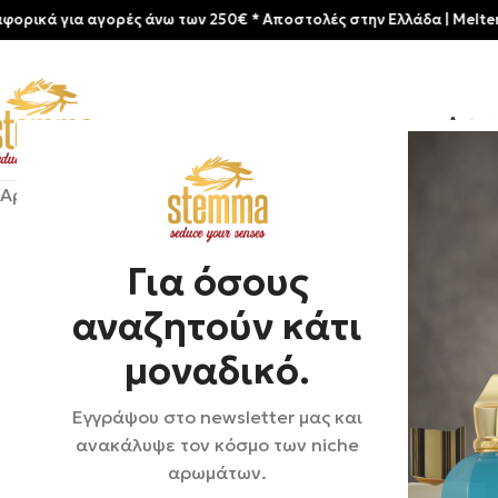
για αγορές άνω των 250€ * Aποστολές στην Ελλάδα | Meltemia Exclu
Αρχικ
Αρχική σελίδα
/
Shop
/
Αρώματα
/
Unisex
/
Profumum Roma |
Για όσους
αναζητούν κάτι
μοναδικό.
Εγγράψου στο newsletter μας και
ανακάλυψε τον κόσμο των niche
αρωμάτων.