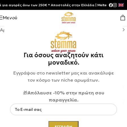
α αγορές άνω των 250€ * Aποστολές στην Ελλάδα | Meltemia Exclusive S
Μενού
Αρχική σελίδα
/
Shop
/
Αρώματα
/
Unisex
Για όσους αναζητούν κάτι
μοναδικό.
Εγγράψου στο newsletter μας και ανακάλυψε
τον κόσμο των niche αρωμάτων.
🎁
Απόλαυσε -10% στην πρώτη σου
παραγγελία.