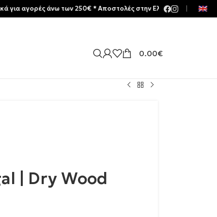
γορές άνω των 250€ * Aποστολές στην Ελλάδα | Meltemia Exclusive 
|
0.00
€
l | Dry Wood