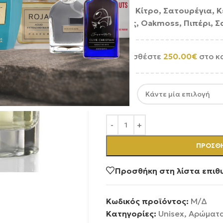
Νότες: Κίτρο, Σατουρέγια, 
Κέδρος, Oakmoss, Πιπέρι, 
Προσθέστε
250.00
€
στο κ
SIZE
ΠΡΟΣΘΉ
Προσθήκη στη λίστα επιθ
Κωδικός προϊόντος:
Μ/Δ
Κατηγορίες:
Unisex
,
Αρώματ