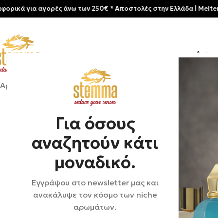
για αγορές άνω των 250€ * Aποστολές στην Ελλάδα | Meltemia Exclu
Αρχικ
Αρχική σελίδα
/
Shop
/
Αρώματα
/
Unisex
/
Ramon Monagal |
Για όσους
αναζητούν κάτι
μοναδικό.
Εγγράψου στο newsletter μας και
ανακάλυψε τον κόσμο των niche
αρωμάτων.