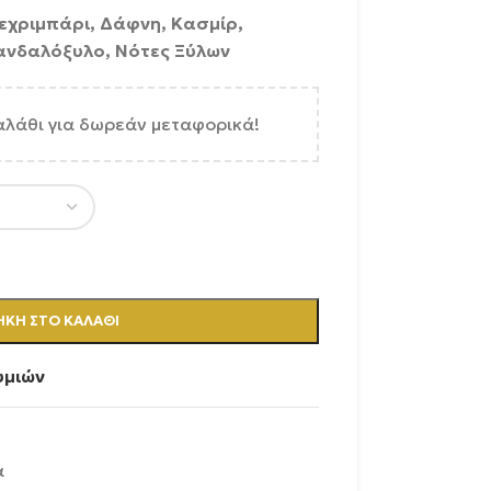
Κεχριμπάρι, Δάφνη, Κασμίρ,
Σανδαλόξυλο, Νότες Ξύλων
αλάθι για δωρεάν μεταφορικά!
ΚΗ ΣΤΟ ΚΑΛΆΘΙ
υμιών
α