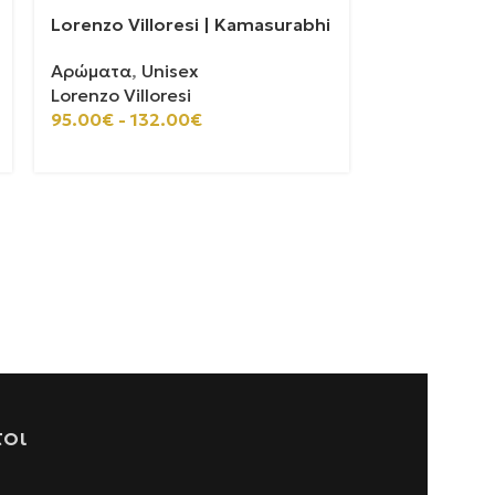
Lorenzo Villoresi | Kamasurabhi
Lorenzo Vill
Αρώματα
,
Unisex
Αρώματα
,
U
Lorenzo Villoresi
Lorenzo Vill
95.00
€
-
132.00
€
84.00
€
-
11
τοι