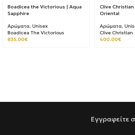
Boadicea the Victorious | Aqua
Clive Christia
Sapphire
Oriental
Αρώματα
,
Unisex
Αρώματα
,
Unis
Boadicea The Victorious
Clive Christian
835.00
€
400.00
€
Εγγραφείτε σ