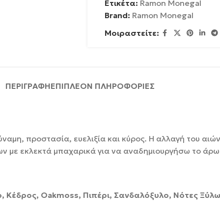
Ετικέτα:
Ramon Monegal
Brand:
Ramon Monegal
Μοιραστείτε:
ΠΕΡΙΓΡΑΦΉ
ΕΠΙΠΛΈΟΝ ΠΛΗΡΟΦΟΡΊΕΣ
δύναμη, προστασία, ευελιξία και κύρος. Η αλλαγή του αι
ων με εκλεκτά μπαχαρικά για να αναδημιουργήσω το άρωμ
ρ, Κέδρος, Oakmoss, Πιπέρι, Σανδαλόξυλο, Νότες Ξύλ