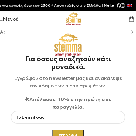
 αγορές άνω των 250€ * Aποστολές στην Ελλάδα | Meltemia Exclusive S
Μενού
Αρχική σελίδα
/
Shop
/
Αρώματα
/
Unisex
Για όσους αναζητούν κάτι
μοναδικό.
Εγγράψου στο newsletter μας και ανακάλυψε
τον κόσμο των niche αρωμάτων.
🎁
Απόλαυσε -10% στην πρώτη σου
παραγγελία.