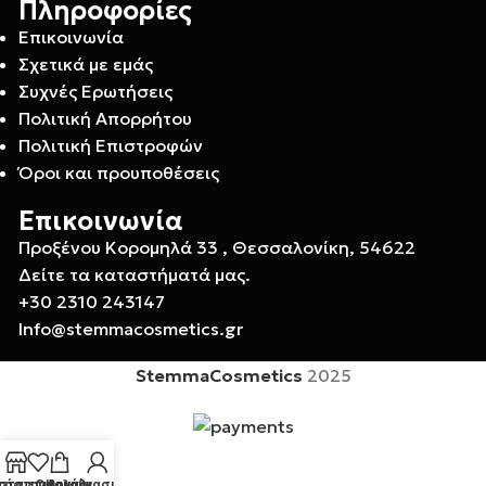
Πληροφορίες
Επικοινωνία
Σχετικά με εμάς
Συχνές Ερωτήσεις
Πολιτική Απορρήτου
Πολιτική Επιστροφών
Όροι και προυποθέσεις
Επικοινωνία
Προξένου Κορομηλά 33 , Θεσσαλονίκη, 54622
Δείτε τα καταστήματά μας.
+30 2310 243147
Info@stemmacosmetics.gr
StemmaCosmetics
2025
τάστημα
στα επιθυμιών
Ο λογαριασμός μου
Καλάθι