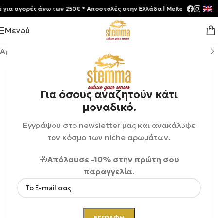
 αγορές άνω των 250€ * Aποστολές στην Ελλάδα | Meltemia Exclusive S
Μενού
Αρχική σελίδα
/
Shop
/
Αρώματα
/
Unisex
Για όσους αναζητούν κάτι
μοναδικό.
Εγγράψου στο newsletter μας και ανακάλυψε
τον κόσμο των niche αρωμάτων.
🎁
Απόλαυσε -10% στην πρώτη σου
παραγγελία.