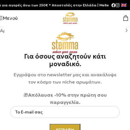
 αγορές άνω των 250€ * Aποστολές στην Ελλάδα | Meltemia Exclusive S
Μενού
Αρχική σελίδα
/
Shop
/
Αρώματα
/
Unisex
Για όσους αναζητούν κάτι
μοναδικό.
Εγγράψου στο newsletter μας και ανακάλυψε
τον κόσμο των niche αρωμάτων.
🎁
Απόλαυσε -10% στην πρώτη σου
παραγγελία.