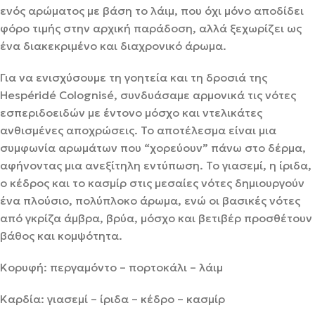
ενός αρώματος με βάση το λάιμ, που όχι μόνο αποδίδει
φόρο τιμής στην αρχική παράδοση, αλλά ξεχωρίζει ως
ένα διακεκριμένο και διαχρονικό άρωμα.
Για να ενισχύσουμε τη γοητεία και τη δροσιά της
Hespéridé Colognisé, συνδυάσαμε αρμονικά τις νότες
εσπεριδοειδών με έντονο μόσχο και ντελικάτες
ανθισμένες αποχρώσεις. Το αποτέλεσμα είναι μια
συμφωνία αρωμάτων που “χορεύουν” πάνω στο δέρμα,
αφήνοντας μια ανεξίτηλη εντύπωση. Το γιασεμί, η ίριδα,
ο κέδρος και το κασμίρ στις μεσαίες νότες δημιουργούν
ένα πλούσιο, πολύπλοκο άρωμα, ενώ οι βασικές νότες
από γκρίζα άμβρα, βρύα, μόσχο και βετιβέρ προσθέτουν
βάθος και κομψότητα.
Κορυφή: περγαμόντο – πορτοκάλι – λάιμ
Καρδία: γιασεμί – ίριδα – κέδρο – κασμίρ