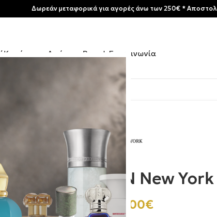
Δωρεάν μεταφορικά για αγορές άνω των 250€ * Aποστολές στην Ελ
ή
Κατάστημα
Αρώματα
Brands
Επικοινωνία
oda
MiN New York 
280.00
€