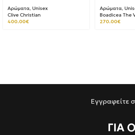
Αρώματα
,
Unisex
Αρώματα
,
Unis
Clive Christian
Boadicea The V
400.00
€
270.00
€
Εγγραφείτε σ
ΓΙΑ 