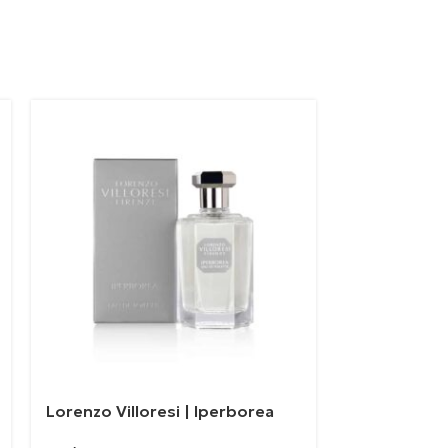
Lorenzo Villoresi | Iperborea
Xerjoff | 40