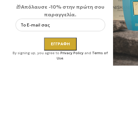
🎁
Απόλαυσε -10% στην πρώτη σου
παραγγελία.
Κάντε κλικ για μεγέθυνση
By signing up, you agree to
Privacy Policy
and
Terms of
Use
.