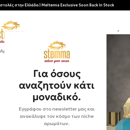
ην Ελλάδα | Meltemia Exclusive Soon Back In Stock
Αρχικ
Αρχική σελίδα
/
Shop
/
Αρώματα
/
Unisex
/
MiN New York | C
Για όσους
αναζητούν κάτι
μοναδικό.
Εγγράψου στο newsletter μας και
ανακάλυψε τον κόσμο των niche
αρωμάτων.