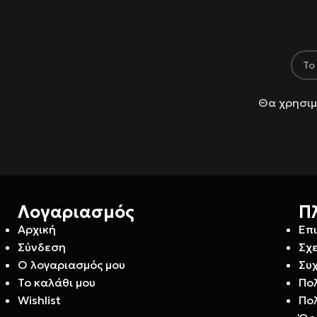
Θα χρησιμ
Λογαριασμός
Π
Αρχική
Επ
Σύνδεση
Σχε
Ο λογαριασμός μου
Συ
Το καλάθι μου
Πο
Wishlist
Πο