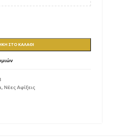
ΚΗ ΣΤΟ ΚΑΛΆΘΙ
υμιών
8
α
,
Νέες Αφίξεις