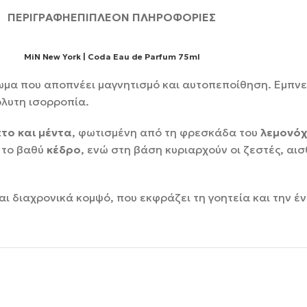
ΠΕΡΙΓΡΑΦΉ
ΕΠΙΠΛΈΟΝ ΠΛΗΡΟΦΟΡΊΕΣ
MiN New York | Coda Eau de Parfum 75ml
ρωμα που αποπνέει μαγνητισμό και αυτοπεποίθηση. Εμπν
όλυτη ισορροπία.
το και μέντα
, φωτισμένη από τη φρεσκάδα του
λεμονό
 το βαθύ
κέδρο
, ενώ στη βάση κυριαρχούν οι ζεστές, α
ι διαχρονικά κομψό, που εκφράζει τη γοητεία και την έν