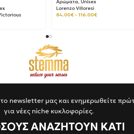
Αρώματα
,
Unisex
ex
Lorenzo Villoresi
ictorious
84.00
€
-
116.00
€
το newsletter μας και ενημερωθείτε πρώ
για νέες niche κυκλοφορίες.
ΌΣΟΥΣ ΑΝΑΖΗΤΟΥΝ ΚΑΤΙ