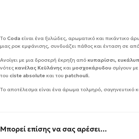
Το
Coda
είναι ένα ξυλώδες, αρωματικό και πικάντικο ά
μιας ροκ εμφάνισης, συνδυάζει πάθος και ένταση σε απ
Ανοίγει με μια δροσερή έκρηξη από
κυπαρίσσι, ευκάλυπ
νότες
κανέλας Κεϋλάνης
και
μοσχοκάρυδου
σμίγουν με
του
ciste absolute
και του
patchouli
.
Το αποτέλεσμα είναι ένα άρωμα τολμηρό, σαγηνευτικό κα
Μπορεί επίσης να σας αρέσει…