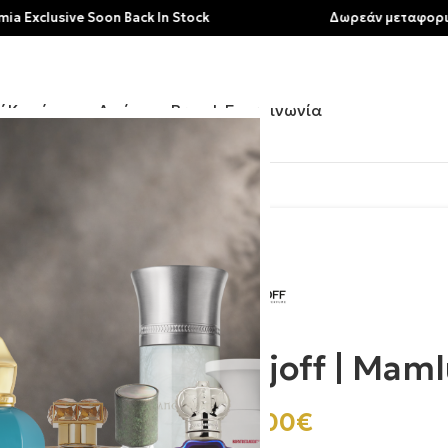
sive Soon Back In Stock
Δωρεάν μεταφορικά για α
ή
Κατάστημα
Αρώματα
Brands
Επικοινωνία
Xerjoff | Mam
275.00
€