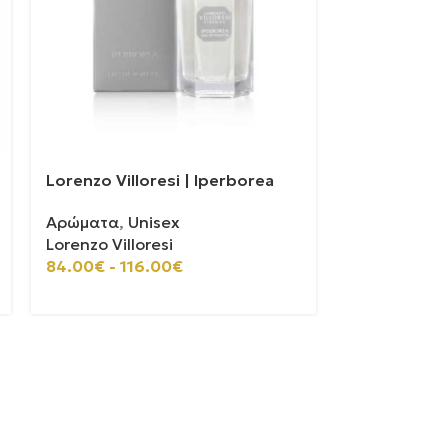
Lorenzo Villoresi | Iperborea
Xerjoff | Al 
Αρώματα
,
Unisex
Αρώματα
,
U
Lorenzo Villoresi
Xerjoff
84.00
€
-
116.00
€
275.00
€