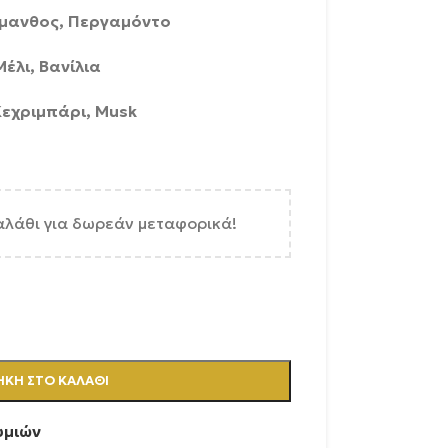
σμανθος, Περγαμόντο
έλι, Βανίλια
Κεχριμπάρι, Musk
αλάθι για δωρεάν μεταφορικά!
ΚΗ ΣΤΟ ΚΑΛΆΘΙ
υμιών