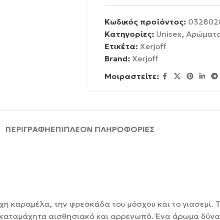
Κωδικός προϊόντος:
032802
Κατηγορίες:
Unisex
,
Αρώματ
Ετικέτα:
Xerjoff
Brand:
Xerjoff
Μοιραστείτε:
ΠΕΡΙΓΡΑΦΉ
ΕΠΙΠΛΈΟΝ ΠΛΗΡΟΦΟΡΊΕΣ
οχη καραμέλα, την φρεσκάδα του μόσχου και το γιασεμί.
ακαταμάχητα αισθησιακό και αρρενωπό. Ένα άρωμα δύναμη