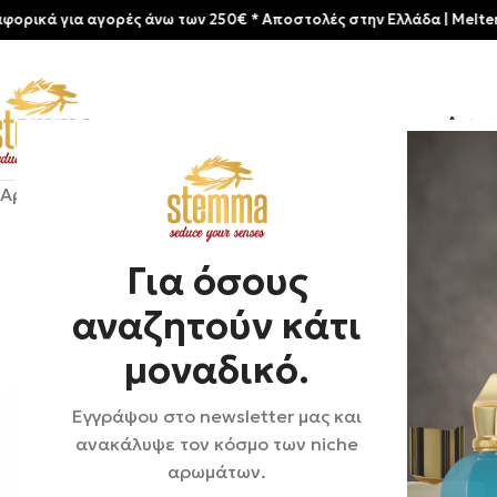
για αγορές άνω των 250€ * Aποστολές στην Ελλάδα | Meltemia Exclu
Αρχικ
Αρχική σελίδα
/
Shop
/
Αρώματα
/
Unisex
/
Xerjoff | Mamluk
Για όσους
αναζητούν κάτι
μοναδικό.
Εγγράψου στο newsletter μας και
ανακάλυψε τον κόσμο των niche
αρωμάτων.