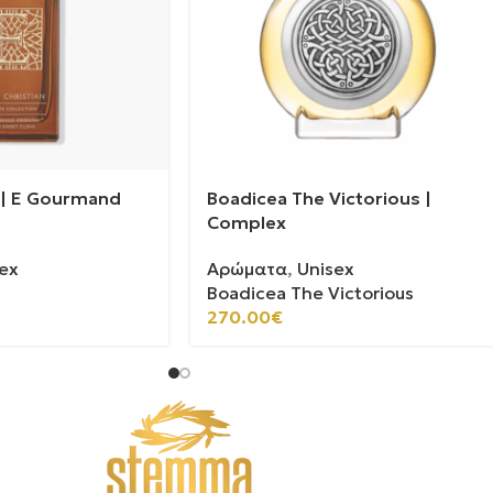
n | E Gourmand
Boadicea The Victorious |
Complex
ex
Αρώματα
,
Unisex
Boadicea The Victorious
270.00
€