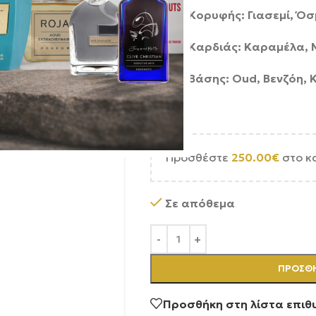
Νότες Κορυφής: Γιασεμί, Ό
Νότες Καρδιάς: Καραμέλα, Μ
Νότες Βάσης: Oud, Βενζόη, 
Προσθέστε
250.00
€
στο κ
Σε απόθεμα
ΠΡΟΣΘΉ
Προσθήκη στη λίστα επιθ