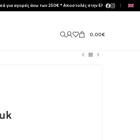
γορές άνω των 250€ * Aποστολές στην Ελλάδα | Meltemia Exclusive 
|
0.00
€
luk