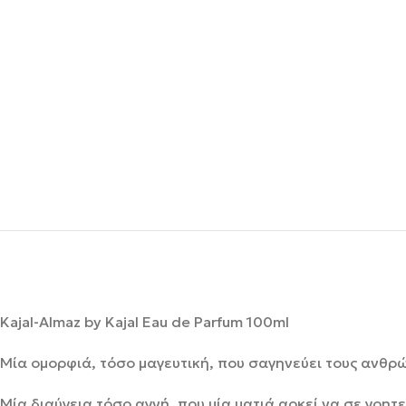
Kajal-Almaz by Kajal Eau de Parfum 100ml
Μία ομορφιά, τόσο μαγευτική, που σαγηνεύει τους ανθρώ
Μία διαύγεια τόσο αγνή, που μία ματιά αρκεί να σε γοητε