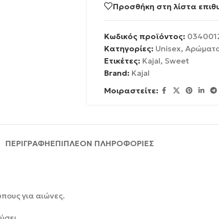
Προσθήκη στη λίστα επιθ
Κωδικός προϊόντος:
034001
Κατηγορίες:
Unisex
,
Αρώματ
Ετικέτες:
Kajal
,
Sweet
Brand:
Kajal
Μοιραστείτε:
ΠΕΡΙΓΡΑΦΉ
ΕΠΙΠΛΈΟΝ ΠΛΗΡΟΦΟΡΊΕΣ
πους για αιώνες.
ύσει.