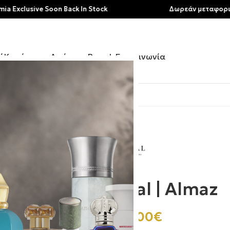
ive Soon Back In Stock
Δωρεάν μεταφορικά για αγ
ή
Κατάστημα
Αρώματα
Brands
Επικοινωνία
Kajal | Almaz
230.00
€