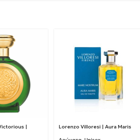
ictorious |
Lorenzo Villoresi | Aura Maris
0
Αρώματα
,
Unisex