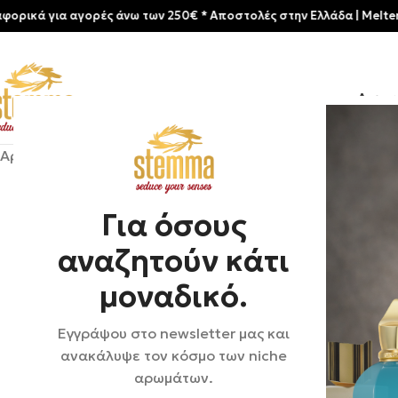
ια αγορές άνω των 250€ * Aποστολές στην Ελλάδα | Meltemia Exclus
Αρχικ
Αρχική σελίδα
/
Shop
/
Αρώματα
/
Unisex
/
Kajal | Almaz
Για όσους
αναζητούν κάτι
μοναδικό.
Εγγράψου στο newsletter μας και
ανακάλυψε τον κόσμο των niche
αρωμάτων.