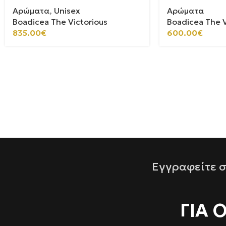
Αρώματα
,
Unisex
Αρώματα
Boadicea The Victorious
Boadicea The V
835.00
€
600.00
€
Εγγραφείτε σ
ΓΙΑ 