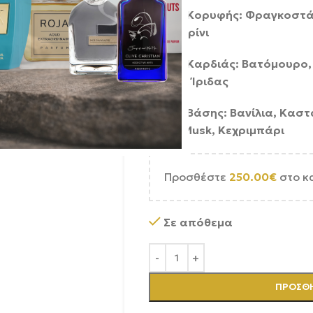
Νότες Κορυφής: Φραγκοστά
Μανταρίνι
Νότες Καρδιάς: Βατόμουρο,
Ρίζωμα Ίριδας
Νότες Βάσης: Βανίλια, Κασ
Bean, Musk, Κεχριμπάρι
Προσθέστε
250.00
€
στο κ
Σε απόθεμα
ΠΡΟΣΘΉ