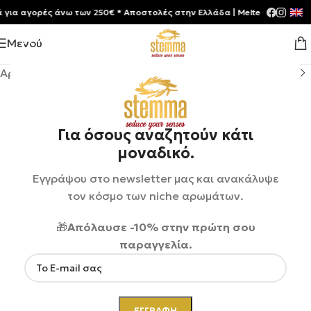
 αγορές άνω των 250€ * Aποστολές στην Ελλάδα | Meltemia Exclusive S
Μενού
Αρχική σελίδα
/
Shop
/
Αρώματα
/
Unisex
Για όσους αναζητούν κάτι
μοναδικό.
Εγγράψου στο newsletter μας και ανακάλυψε
τον κόσμο των niche αρωμάτων.
🎁
Απόλαυσε -10% στην πρώτη σου
παραγγελία.