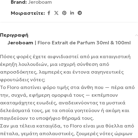
Brand:
Jeroboam
Μοιραστείτε:
Περιγραφή
Jeroboam
| Floro Extrait de Parfum 30ml & 100ml
Πόσες φορές έχετε αιφνιδιαστεί από μια καταιγιστική
έκρηξη λουλουδιών, μια ισχυρή σύνθεση από
απροσδόκητες, λαμπερές και έντονα σαγηνευτικές
φρουτώδεις νότες;
Το Floro αποτίνει φόρο τιμής στα άνθη που — πέρα από
την, συχνά, εφήμερη ομορφιά τους — εκπέμπουν
ακαταμάχητες ευωδιές, αναδεικνύοντας τα μυστικά
δελεάσματά τους, με τα οποία γοητεύουν ή ακόμη και
παγιδεύουν το υποψήφιο θήραμά τους.
Σαν μια τέλεια καταιγίδα, το Floro είναι μια θύελλα από
πέταλα, γεμάτη απολαυστικές, ζουμερές νότες ώριμων