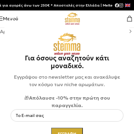
α αγορές άνω των 250€ * Aποστολές στην Ελλάδα | Meltemia Exclusive S
Μενού
Αρχική σελίδα
/
Shop
/
Αρώματα
/
Unisex
Για όσους αναζητούν κάτι
μοναδικό.
Εγγράψου στο newsletter μας και ανακάλυψε
τον κόσμο των niche αρωμάτων.
🎁
Απόλαυσε -10% στην πρώτη σου
παραγγελία.