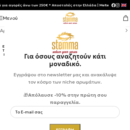
 αγορές άνω των 250€ * Aποστολές στην Ελλάδα | Meltemia Exclusive S
Μενού
Αρχική σελίδα
/
Shop
/
Αρώματα
ΕΞΑΝ
ΤΛΉΘ
ΗΚΕ
Για όσους αναζητούν κάτι
μοναδικό.
Εγγράψου στο newsletter μας και ανακάλυψε
τον κόσμο των niche αρωμάτων.
🎁
Απόλαυσε -10% στην πρώτη σου
παραγγελία.