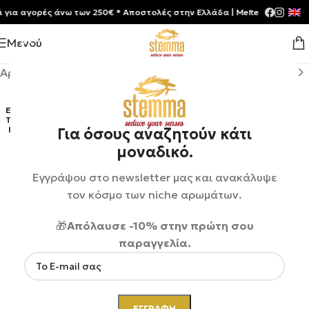
 αγορές άνω των 250€ * Aποστολές στην Ελλάδα | Meltemia Exclusive S
Μενού
Αρχική σελίδα
/
Shop
/
Αρώματα
ΕΞΑΝ
ΤΛΉΘ
ΗΚΕ
Για όσους αναζητούν κάτι
μοναδικό.
Εγγράψου στο newsletter μας και ανακάλυψε
τον κόσμο των niche αρωμάτων.
🎁
Απόλαυσε -10% στην πρώτη σου
παραγγελία.