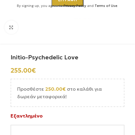
By signing up, you agree to
Privacy Policy
and
Terms of Use
.
Κάντε κλικ για μεγέθυνση
Initio-Psychedelic Love
255.00
€
Προσθέστε
250.00
€
στο καλάθι για
δωρεάν μεταφορικά!
Εξαντλημένο