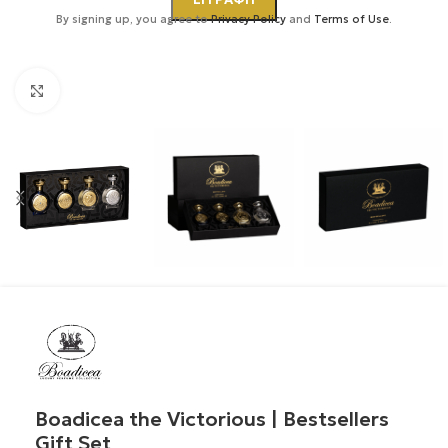
By signing up, you agree to
Privacy Policy
and
Terms of Use
.
Κάντε κλικ για μεγέθυνση
Boadicea the Victorious | Bestsellers
Gift Set