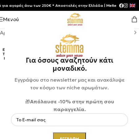
 αγορές άνω των 250€ * Aποστολές στην Ελλάδα | Meltemia Exclusive S
Μενού
Αρχική σελίδα
/
Shop
/
Αρώματα
ΕΞΑΝ
ΤΛΉΘ
ΗΚΕ
Για όσους αναζητούν κάτι
μοναδικό.
Εγγράψου στο newsletter μας και ανακάλυψε
τον κόσμο των niche αρωμάτων.
🎁
Απόλαυσε -10% στην πρώτη σου
παραγγελία.