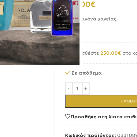
310.00
€
Μια σταγόνα μαγείας.
Προσθέστε
250.00
€
στο κ
Σε απόθεμα
ΠΡΟΣΘΉ
Προσθήκη στη λίστα επιθ
Κωδικός προϊόντος:
033108