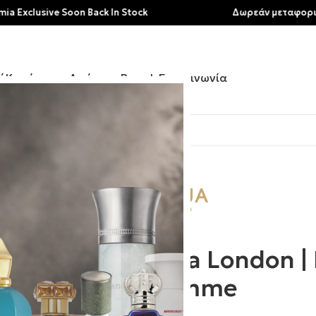
sive Soon Back In Stock
Δωρεάν μεταφορικά για α
ή
Κατάστημα
Αρώματα
Brands
Επικοινωνία
Elixir Pour Femme
Roja London | 
Femme