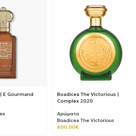
n | E Gourmand
Boadicea The Victorious |
Complex 2020
ex
Αρώματα
Boadicea The Victorious
600.00
€