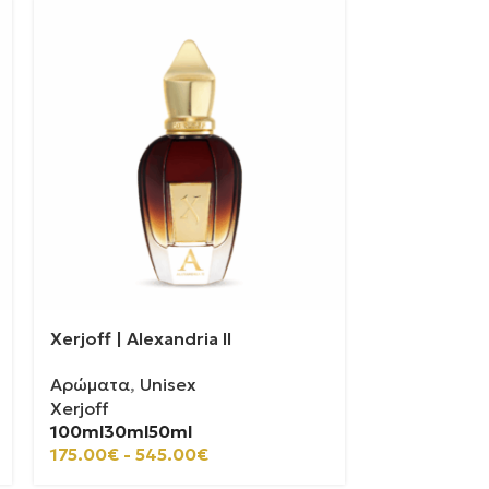
Xerjoff | Alexandria II
Xerjoff | M
Αρώματα
,
Unisex
Αρώματα
,
U
Xerjoff
Xerjoff
100ml
30ml
50ml
100ml
50ml
175.00
€
-
545.00
€
180.00
€
-
2