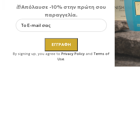
🎁
Απόλαυσε -10% στην πρώτη σου
παραγγελία.
Κάντε κλικ για μεγέθυνση
By signing up, you agree to
Privacy Policy
and
Terms of
Use
.