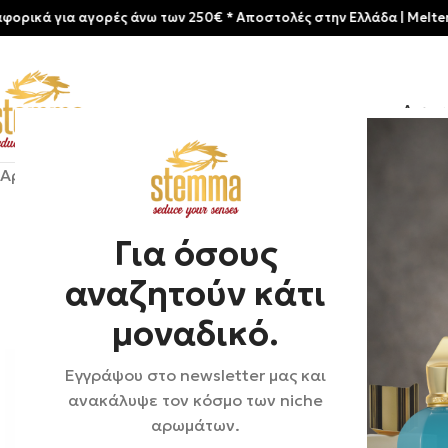
ια αγορές άνω των 250€ * Aποστολές στην Ελλάδα | Meltemia Exclu
Αρχικ
Αρχική σελίδα
/
Shop
/
Αρώματα
/
Γυναικεία
/
Roja London | 
Για όσους
αναζητούν κάτι
μοναδικό.
Εγγράψου στο newsletter μας και
ανακάλυψε τον κόσμο των niche
αρωμάτων.