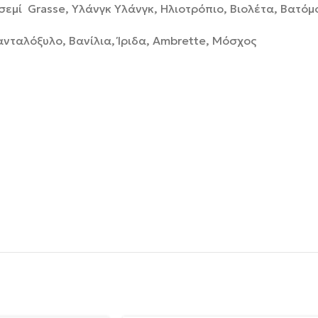
ασεμί Grasse, Υλάνγκ Υλάνγκ, Ηλιοτρόπιο, Βιολέτα, Βατό
νταλόξυλο, Βανίλια, Ίριδα, Ambrette, Μόσχος