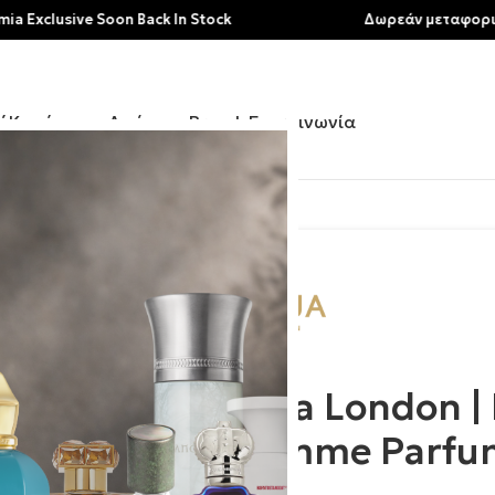
sive Soon Back In Stock
Δωρεάν μεταφορικά για αγ
ή
Κατάστημα
Αρώματα
Brands
Επικοινωνία
 Enigma Pour Femme Parfum
Roja London |
Femme Parfu