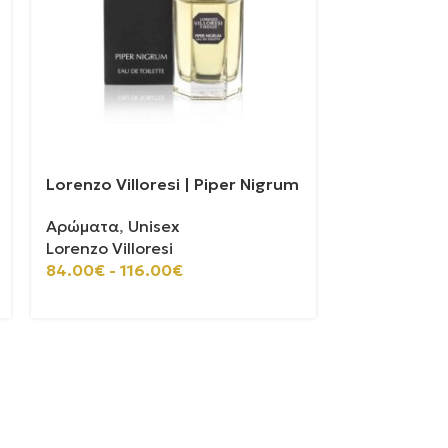
Lorenzo Villoresi | Piper Nigrum
Lorenzo Vill
Αρώματα
,
Unisex
Αρώματα
,
U
Lorenzo Villoresi
Lorenzo Vill
84.00
€
-
116.00
€
84.00
€
-
11