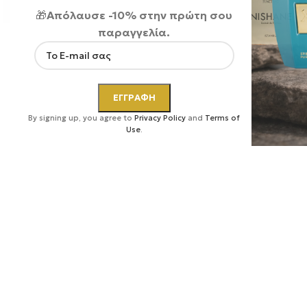
🎁
Απόλαυσε -10% στην πρώτη σου
παραγγελία.
Κάντε κλικ για μεγέθυνση
By signing up, you agree to
Privacy Policy
and
Terms of
Use
.