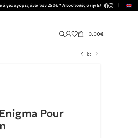
ορές άνω των 250€ * Aποστολές στην Ελλάδα | Meltemia Exclusive 
|
0.00
€
 Enigma Pour
m