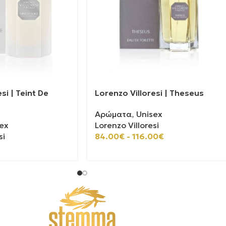
si | Teint De
Lorenzo Villoresi | Theseus
Αρώματα
,
Unisex
ex
Lorenzo Villoresi
si
84.00
€
-
116.00
€