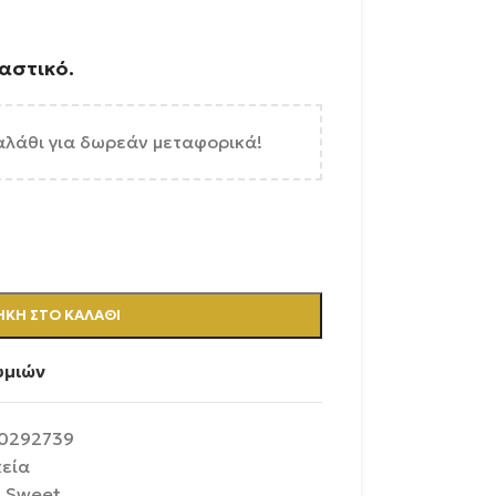
αστικό.
αλάθι για δωρεάν μεταφορικά!
ΚΗ ΣΤΟ ΚΑΛΆΘΙ
υμιών
0292739
κεία
,
Sweet