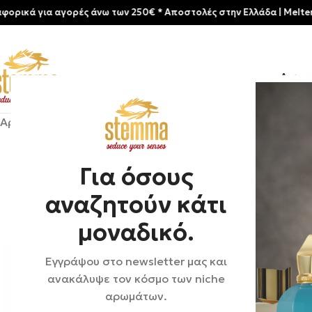
ια αγορές άνω των 250€ * Aποστολές στην Ελλάδα | Meltemia Exclu
Αρχικ
Αρχική σελίδα
/
Shop
/
Αρώματα
/
Γυναικεία
/
Roja London |
Για όσους
αναζητούν κάτι
μοναδικό.
Εγγράψου στο newsletter μας και
ανακάλυψε τον κόσμο των niche
αρωμάτων.