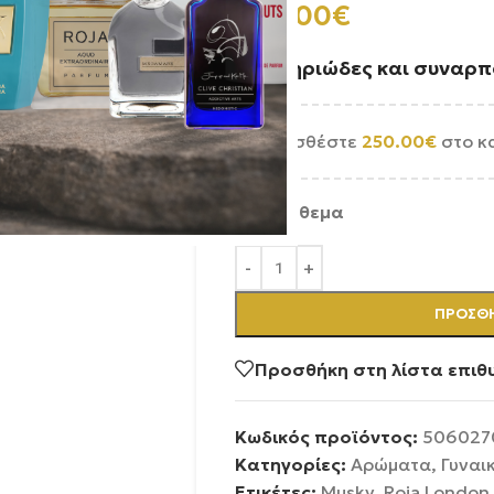
505.00
€
Μυστηριώδες και συναρπ
Προσθέστε
250.00
€
στο κ
Σε απόθεμα
ΠΡΟΣΘΉ
Προσθήκη στη λίστα επιθ
Κωδικός προϊόντος:
506027
Κατηγορίες:
Αρώματα
,
Γυναι
Ετικέτες:
Musky
,
Roja London