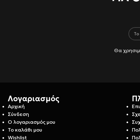
Θα χρησιμ
Λογαριασμός
Π
Αρχική
Επ
Σύνδεση
Σχε
Ο λογαριασμός μου
Συ
Το καλάθι μου
Πο
Wishlist
Πο