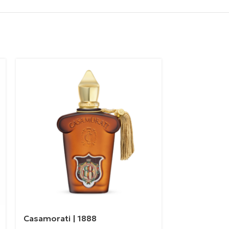
Casamorati | 1888
Casamorati 