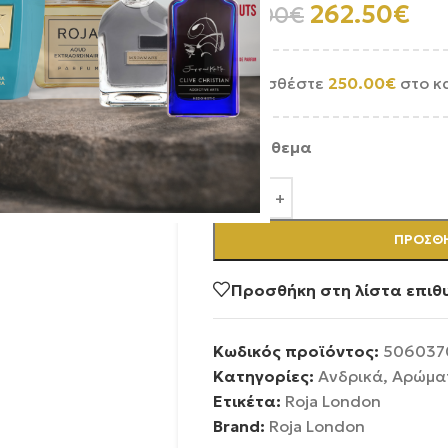
262.50
€
350.00
€
Προσθέστε
250.00
€
στο κ
Σε απόθεμα
ΠΡΟΣΘΉ
Προσθήκη στη λίστα επιθ
Κωδικός προϊόντος:
506037
Κατηγορίες:
Ανδρικά
,
Αρώμα
Ετικέτα:
Roja London
Brand:
Roja London