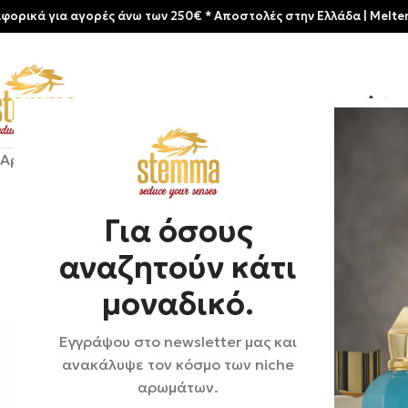
για αγορές άνω των 250€ * Aποστολές στην Ελλάδα | Meltemia Exclu
Αρχικ
Αρχική σελίδα
/
Shop
/
Αρώματα
/
Ανδρικά
/
Roja London | 
Για όσους
-25%
αναζητούν κάτι
μοναδικό.
Εγγράψου στο newsletter μας και
ανακάλυψε τον κόσμο των niche
αρωμάτων.