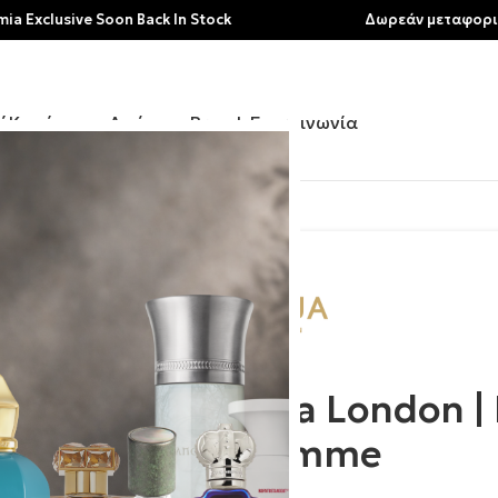
sive Soon Back In Stock
Δωρεάν μεταφορικά για α
ή
Κατάστημα
Αρώματα
Brands
Επικοινωνία
Danger Pour Homme
Roja London |
Homme