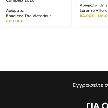
Complex 2020
Αρώματα
,
Unis
Αρώματα
Lorenzo Villore
Boadicea The Victorious
84.00
€
-
116.0
600.00
€
Εγγραφείτε σ
ΓΙΑ 