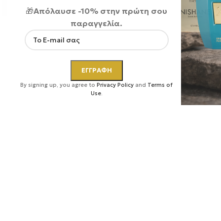
🎁
Απόλαυσε -10% στην πρώτη σου
παραγγελία.
Κάντε κλικ για μεγέθυνση
By signing up, you agree to
Privacy Policy
and
Terms of
Use
.