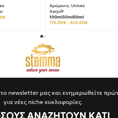
ex
Αρώματα
,
Unisex
si
Xerjoff
100ml
30ml
50ml
0
€
175.00
€
-
545.00
€
το newsletter μας και ενημερωθείτε πρώ
για νέες niche κυκλοφορίες.
ΌΣΟΥΣ ΑΝΑΖΗΤΟΥΝ ΚΑΤΙ