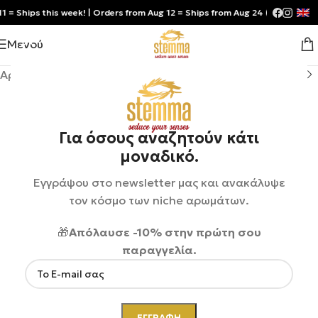
= Ships this week! | Orders from Aug 12 = Ships from Aug 24 (by priority).
Μενού
Αρχική σελίδα
/
Shop
/
Καλλυντικά
Για όσους αναζητούν κάτι
μοναδικό.
Εγγράψου στο newsletter μας και ανακάλυψε
τον κόσμο των niche αρωμάτων.
🎁
Απόλαυσε -10% στην πρώτη σου
παραγγελία.