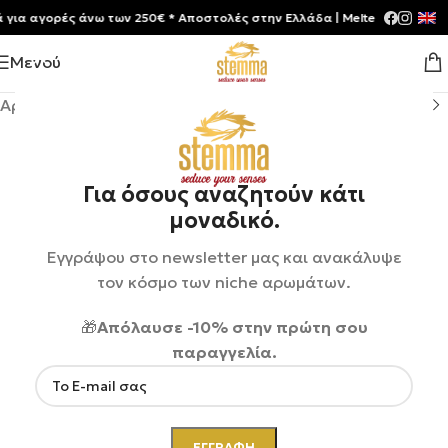
αγορές άνω των 250€ * Aποστολές στην Ελλάδα | Meltemia Exclusive So
Μενού
Αρχική σελίδα
/
Shop
/
Καλλυντικά
Για όσους αναζητούν κάτι
μοναδικό.
Εγγράψου στο newsletter μας και ανακάλυψε
τον κόσμο των niche αρωμάτων.
🎁
Απόλαυσε -10% στην πρώτη σου
παραγγελία.