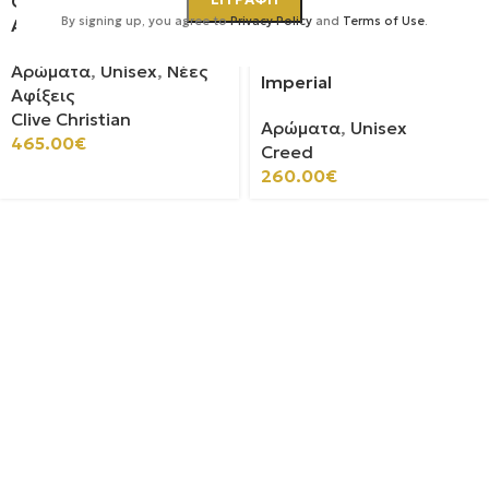
Clive Christian | Crab
ΤΛΉΘ
By signing up, you agree to
Privacy Policy
ΗΚΕ
and
Terms of Use
.
Apple Blossom
Creed | Millesime
Αρώματα
,
Unisex
,
Νέες
Imperial
Αφίξεις
Clive Christian
Αρώματα
,
Unisex
465.00
€
Creed
260.00
€