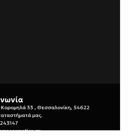
ινωνία
 Κορομηλά 33 , Θεσσαλονίκη, 54622
καταστήματά μας.
 243147
mmacosmetics.gr