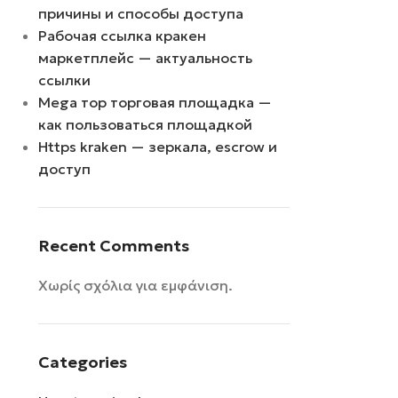
причины и способы доступа
Рабочая ссылка кракен
маркетплейс — актуальность
ссылки
Mega тор торговая площадка —
как пользоваться площадкой
Https kraken — зеркала, escrow и
доступ
Recent Comments
Χωρίς σχόλια για εμφάνιση.
Categories