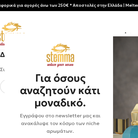
κά για αγορές άνω των 250€ * Aποστολές στην Ελλάδα | Meltemia Ex
Αρχικ
Δεν βρέθηκε τίποτα
Συγγνώμη, αλλά δεν βρέθηκαν αποτελέσματα. Ίσως η αν
Για όσους
αναζητούν κάτι
μοναδικό.
Εγγράψου στο newsletter μας και
ανακάλυψε τον κόσμο των niche
αρωμάτων.