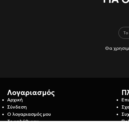
Θα χρησιμ
Λογαριασμός
Π
Αρχική
Επ
Σύνδεση
Σχε
Ο λογαριασμός μου
Συ
Το καλάθι μου
Πο
Wishlist
Πο