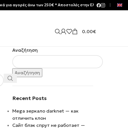
α αγορές άνω των 250€ * Aποστολές στην Ελλάδα | Meltemia Exclus
|
0.00
€
Αναζήτηση
Αναζήτηση
Recent Posts
Mega зеркало darknet — как
отличить клон
Сайт блэк спрут не работает —