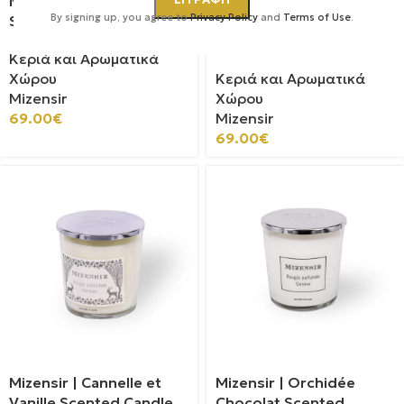
Mizensir | Orange Amere
Mizensir | Noel À La
By signing up, you agree to
Privacy Policy
and
Terms of Use
.
Scented Candle
Montagne Scented
Candle
Κεριά και Αρωματικά
Χώρου
Κεριά και Αρωματικά
Mizensir
Χώρου
69.00
€
Mizensir
69.00
€
Mizensir | Cannelle et
Mizensir | Orchidée
Vanille Scented Candle
Chocolat Scented