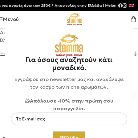
αγορές άνω των 250€ * Aποστολές στην Ελλάδα | Meltemia Exclusive So
Μενού
Αρχική σελίδα
/
Mizensir
/
Σελίδα 3
Βλέπετε 25–36 από 44 αποτελέσματα
Εμφάνιση πλευρικής μπάρας
Για όσους αναζητούν κάτι
μοναδικό.
Εγγράψου στο newsletter μας και ανακάλυψε
τον κόσμο των niche αρωμάτων.
🎁
Απόλαυσε -10% στην πρώτη σου
παραγγελία.