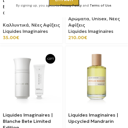
Liquides Imaginaires |
Liquides Imaginaires |
By signing up, you agree to
Privacy Policy
and
Terms of Use
.
Blanche Bête Hand
Âme De Fleur
Cream
Αρώματα
,
Unisex
,
Νέες
Καλλυντικά
,
Νέες Αφίξεις
Αφίξεις
Liquides Imaginaires
Liquides Imaginaires
35.00
€
210.00
€
Liquides Imaginaires |
Liquides Imaginaires |
Blanche Bete Limited
Upcycled Mandrarin
Edition