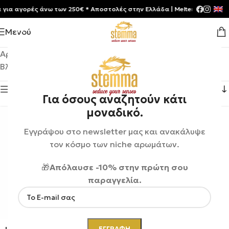
 αγορές άνω των 250€ * Aποστολές στην Ελλάδα | Meltemia Exclusive So
Μενού
Αρχική σελίδα
/
Liquides Imaginaires
Βλέπετε 1–12 από 37 αποτελέσματα
Εμφάνιση πλευρικής μπάρας
Για όσους αναζητούν κάτι
μοναδικό.
Εγγράψου στο newsletter μας και ανακάλυψε
τον κόσμο των niche αρωμάτων.
🎁
Απόλαυσε -10% στην πρώτη σου
παραγγελία.