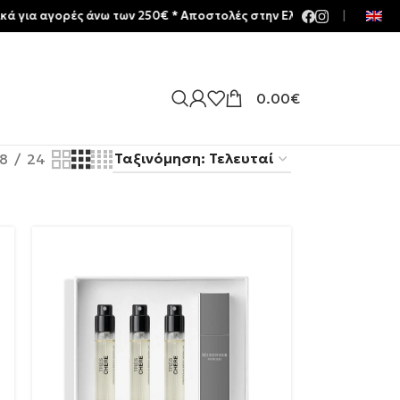
ς άνω των 250€ * Aποστολές στην Ελλάδα | Meltemia Exclusive Soo
|
0.00
€
18
24