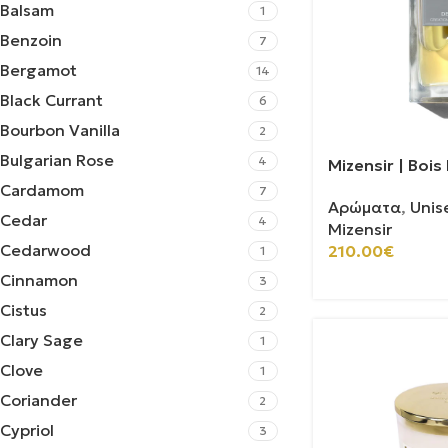
Balsam
1
Benzoin
7
Bergamot
14
Black Currant
6
Bourbon Vanilla
2
Bulgarian Rose
4
Mizensir | Boi
Cardamom
7
Αρώματα
,
Unis
Cedar
4
Mizensir
Cedarwood
210.00
€
1
Cinnamon
3
Cistus
2
Clary Sage
1
Clove
1
Coriander
2
Cypriol
3