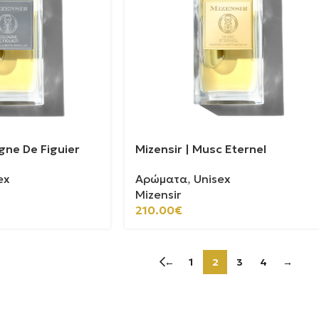
gne De Figuier
Mizensir | Musc Eternel
ex
Αρώματα
,
Unisex
Mizensir
210.00
€
←
1
2
3
4
→