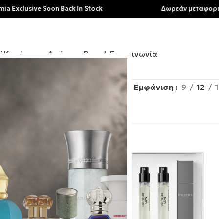
e Soon Back In Stock
Δωρεάν μεταφορικά για αγορέ
ή
Κατάστημα
Αρώματα
Brands
Επικοινωνία
hop
/
Σελίδα 2
Εμφάνιση
9
12
Mizensir
λτρων