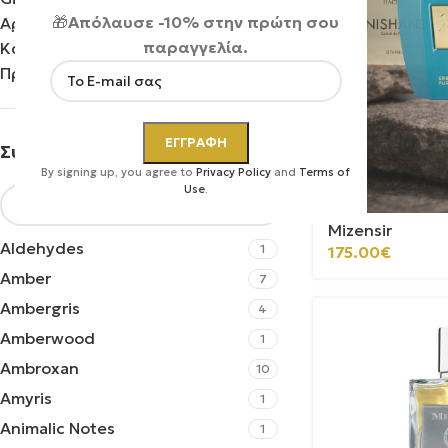
🎁
Απόλαυσε -10% στην πρώτη σου
Αρώματα Χώρου
παραγγελία.
Καλλυντικά
Προσφορές
Mizensir | Eau
Travel Set
Συστατικά
By signing up, you agree to
Privacy Policy
and
Terms of
Αρώματα
,
Unis
Use
.
Travel
Mizensir
Aldehydes
1
175.00
€
Amber
7
Ambergris
4
Amberwood
1
Ambroxan
10
Amyris
1
Animalic Notes
1