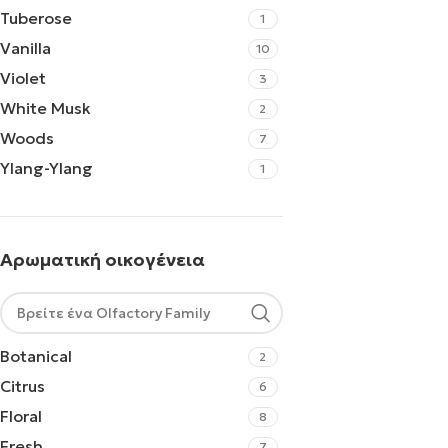
Tuberose
1
Vanilla
10
Violet
3
White Musk
2
Woods
7
Ylang-Ylang
1
Αρωματική οικογένεια
Botanical
2
Citrus
6
Floral
8
Fresh
7