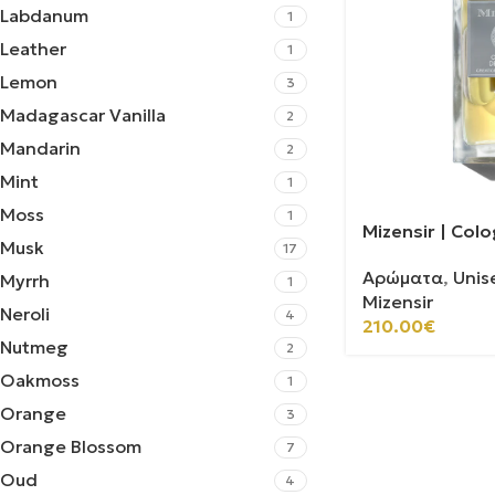
Labdanum
1
Leather
1
Lemon
3
Madagascar Vanilla
2
Mandarin
2
Mint
1
Moss
1
Mizensir | Colo
Musk
17
Αρώματα
,
Unis
Myrrh
1
Mizensir
Neroli
4
210.00
€
Nutmeg
2
Oakmoss
1
Orange
3
Orange Blossom
7
Oud
4