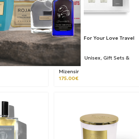
 de Gingembre
Mizensir | For Your Love Travel
Set
ex
,
Gift Sets &
Αρώματα
,
Unisex
,
Gift Sets &
Travel
Mizensir
175.00
€