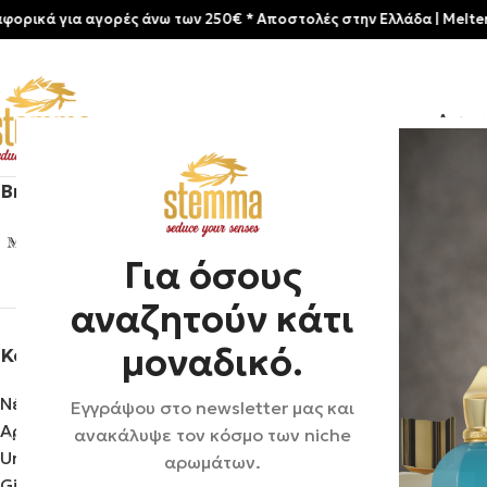
αγορές άνω των 250€ * Aποστολές στην Ελλάδα | Meltemia Exclusiv
Αρχικ
Brands
Αρχική σελίδα
/
S
Εκκαθάριση φί
Mizensir
45
Για όσους
αναζητούν κάτι
μοναδικό.
Κατηγορίες προϊόντων
Νέες Αφίξεις
Εγγράψου στο newsletter μας και
Αρώματα
ανακάλυψε τον κόσμο των niche
Uncategorized
αρωμάτων.
Gift Sets & Travel