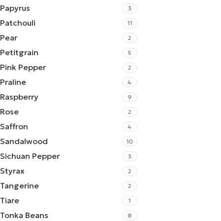
Papyrus
3
Patchouli
11
Pear
2
Petitgrain
5
Pink Pepper
2
Praline
4
Raspberry
9
Rose
2
Saffron
4
Sandalwood
10
Sichuan Pepper
3
Styrax
2
Tangerine
2
Tiare
1
Tonka Beans
8