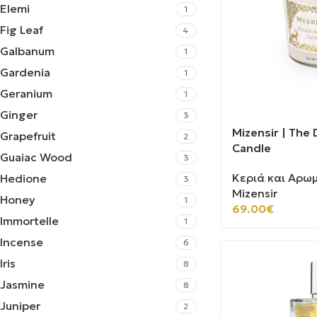
Elemi
1
Fig Leaf
4
Galbanum
1
Gardenia
1
Geranium
1
Ginger
3
Mizensir | The
Grapefruit
2
Candle
Guaiac Wood
3
Κεριά και Αρω
Hedione
3
Mizensir
Honey
1
69.00
€
Immortelle
1
Incense
6
Iris
8
Jasmine
8
Juniper
2